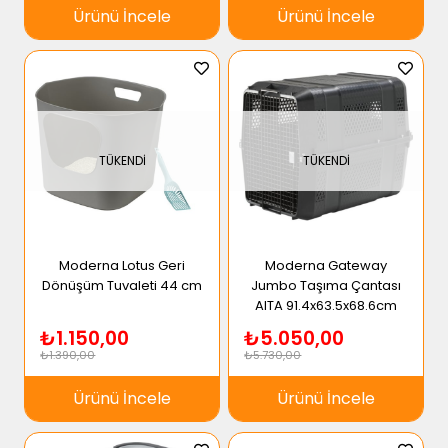
Ürünü İncele
Ürünü İncele
TÜKENDI
TÜKENDI
Moderna Lotus Geri
Moderna Gateway
Dönüşüm Tuvaleti 44 cm
Jumbo Taşıma Çantası
AITA 91.4x63.5x68.6cm
₺1.150,00
₺5.050,00
₺1.390,00
₺5.730,00
Ürünü İncele
Ürünü İncele