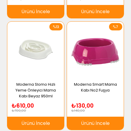
Ürünü İncele
Ürünü İncele
%13
%7
Moderna Slomo Hızlı
Moderna Smart Mama
Yeme Önleyici Mama
Kabı No2 Fuşya
Kabı Beyaz 950ml
₺610,00
₺130,00
₺700,00
₺140,00
Ürünü İncele
Ürünü İncele