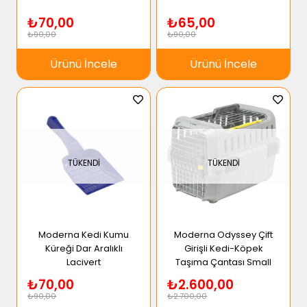
₺70,00
₺65,00
₺90,00
₺90,00
Ürünü İncele
Ürünü İncele
TÜKENDI
TÜKENDI
Moderna Kedi Kumu
Moderna Odyssey Çift
Küreği Dar Aralıklı
Girişli Kedi-Köpek
Lacivert
Taşıma Çantası Small
₺70,00
₺2.600,00
₺90,00
₺2.700,00