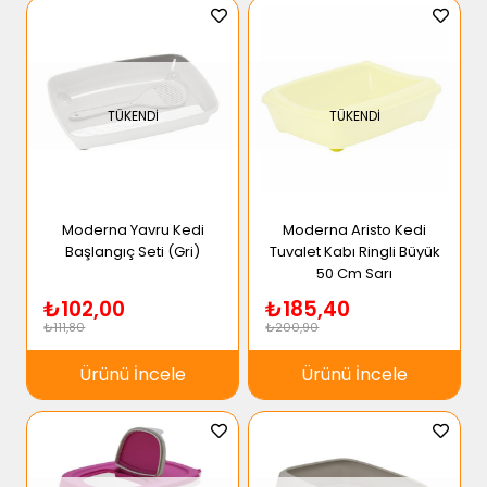
TÜKENDI
TÜKENDI
Moderna Yavru Kedi
Moderna Aristo Kedi
Başlangıç Seti (Gri)
Tuvalet Kabı Ringli Büyük
50 Cm Sarı
₺102,00
₺185,40
₺111,80
₺200,90
Ürünü İncele
Ürünü İncele