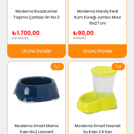
Moderna Roadrunner
Moderna Handy Kedi
Taşıma Çantası Gri No:2
Kum Küreği Jumbo Mavi
10x27 cm
₺1.700,00
₺90,00
₺2.100,00
₺110,00
Ürünü İncele
Ürünü İncele
%7
%3
Moderna Smart Mama
Moderna Smart Hazneli
Kabı No2 Lacivert
Su Kabı 3 lt Sarı