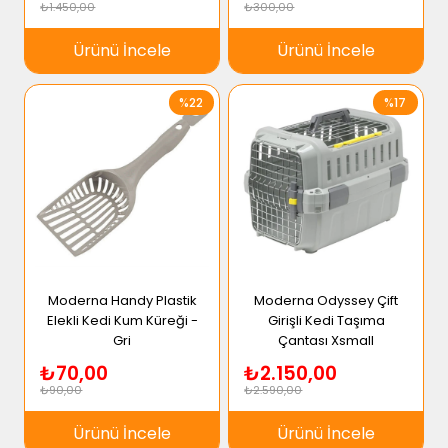
₺1.450,00
₺300,00
Ürünü İncele
Ürünü İncele
%22
%17
Moderna Handy Plastik
Moderna Odyssey Çift
Elekli Kedi Kum Küreği -
Girişli Kedi Taşıma
Gri
Çantası Xsmall
₺70,00
₺2.150,00
₺90,00
₺2.590,00
Ürünü İncele
Ürünü İncele