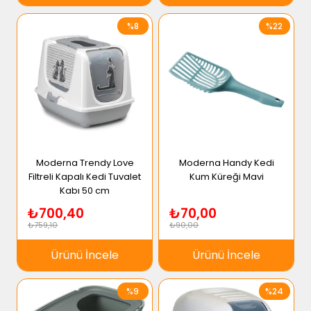
%8
%22
Moderna Trendy Love
Moderna Handy Kedi
Filtreli Kapalı Kedi Tuvalet
Kum Küreği Mavi
Kabı 50 cm
₺700,40
₺70,00
₺759,10
₺90,00
Ürünü İncele
Ürünü İncele
%9
%24