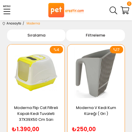
0
MENU
Anasayfa
Moderna
Sıralama
Filtreleme
%4
%17
Moderna Flip Cat Filtreli
Moderna V Kedi Kum
Kapalı Kedi Tuvaleti
Küreği ( Gri )
37X39X50 Cm Sarı
₺1.390,00
₺250,00