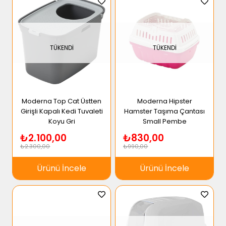
TÜKENDI
TÜKENDI
Moderna Top Cat Üstten
Moderna Hipster
Girişli Kapalı Kedi Tuvaleti
Hamster Taşıma Çantası
Koyu Gri
Small Pembe
₺2.100,00
₺830,00
₺2.300,00
₺990,00
Ürünü İncele
Ürünü İncele