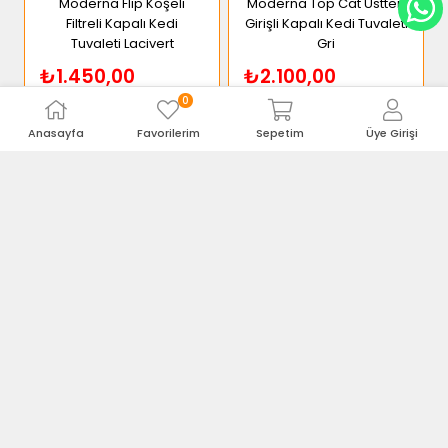
Moderna Flip Köşeli
Moderna Top Cat Üstten
Filtreli Kapalı Kedi
Girişli Kapalı Kedi Tuvaleti
Tuvaleti Lacivert
Gri
₺1.450,00
₺2.100,00
₺1.700,00
₺2.300,00
0
Ürünü İncele
Ürünü İncele
Anasayfa
Favorilerim
Sepetim
Üye Girişi
TÜKENDI
TÜKENDI
Moderna Elekli Kedi
Moderna Sensibowl
Tuvaleti Gri-Sarı
Mama Kabı Siyah 200ml
38x50x24h cm