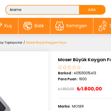
Kuş
Balık
Kemirgen
üy Toplayıcılar
Moser Büyük Kaygan Fırça
Moser Büyük Kaygan Fı
Barkod
:
4015110015413
Para Puan
:
1600
₺1.600,00
₺1.850,00
Marka
:
MOSER