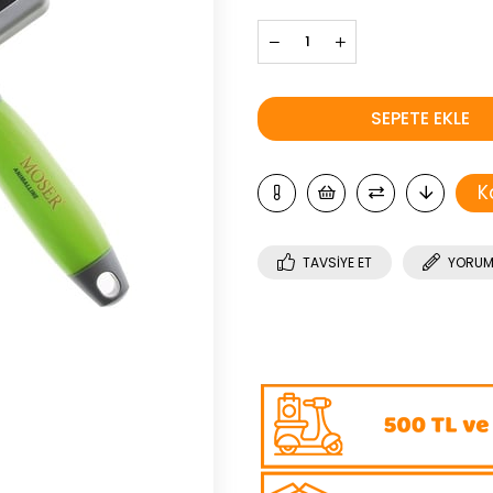
K
TAVSIYE ET
YORUM