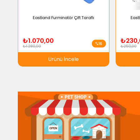
Eastland Furminatör Çift Taraflı
East
₺1.070,00
₺230,
%16
₺1.280,00
₺250,00
Ürünü İncele