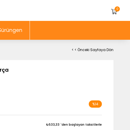
0
Sürüngen
< < Önceki Sayfaya Dön
rça
%
14
İndirim
₺533,33
`den başlayan taksitlerle