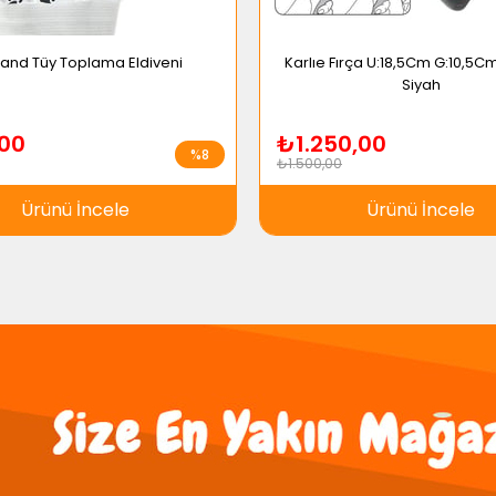
land Tüy Toplama Eldiveni
Karlıe Fırça U:18,5Cm G:10,5Cm
Siyah
00
₺1.250,00
%8
₺1.500,00
Ürünü İncele
Ürünü İncele