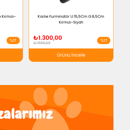
 Kırmızı-
Karlıe Furminatör U:15,5Cm G:8,5Cm
K
Kırmızı-Siyah
₺1.300,00
₺
%17
%17
₺1.560,00
₺7
Ürünü İncele