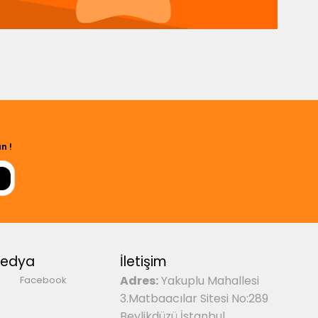
n !
Medya
İletişim
Adres:
Yakuplu Mahallesi
Facebook
3.Matbaacılar Sitesi No:289
Beylikdüzü İstanbul