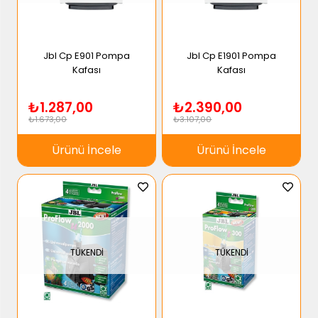
Jbl Cp E901 Pompa
Jbl Cp E1901 Pompa
Kafası
Kafası
₺1.287,00
₺2.390,00
₺1.673,00
₺3.107,00
Ürünü İncele
Ürünü İncele
TÜKENDI
TÜKENDI