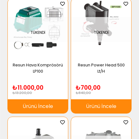
TÜKENDI
TÜKENDI
Resun Hava Komprösörü
Resun Power Head 500
LP100
Lt/H
₺11.000,00
₺700,00
₺13.200,00
₺840,00
Ürünü İncele
Ürünü İncele