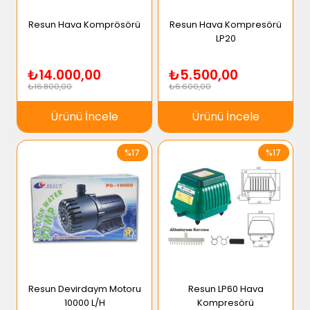
Resun Hava Komprösörü
Resun Hava Kompresörü
LP20
₺14.000,00
₺5.500,00
₺16.800,00
₺6.600,00
Ürünü İncele
Ürünü İncele
%17
%17
Resun Devirdaym Motoru
Resun LP60 Hava
10000 L/H
Kompresörü