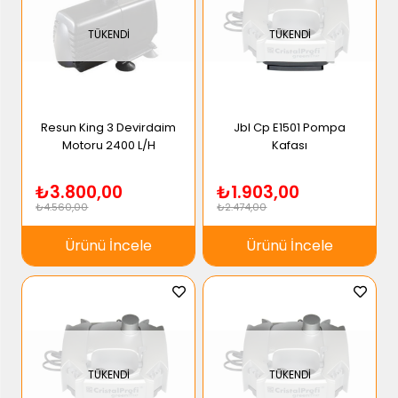
TÜKENDI
TÜKENDI
Resun King 3 Devirdaim
Jbl Cp E1501 Pompa
Motoru 2400 L/H
Kafası
₺3.800,00
₺1.903,00
₺4.560,00
₺2.474,00
Ürünü İncele
Ürünü İncele
TÜKENDI
TÜKENDI