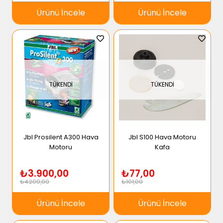
Ürünü İncele
Ürünü İncele
TÜKENDI
TÜKENDI
Jbl Prosilent A300 Hava
Jbl S100 Hava Motoru
Motoru
Kafa
₺3.900,00
₺77,00
₺4.200,00
₺101,00
Ürünü İncele
Ürünü İncele