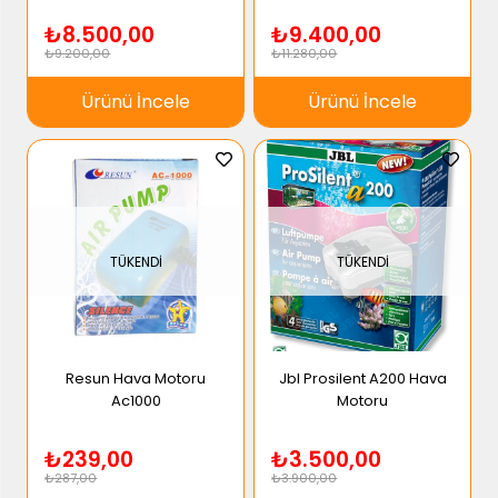
₺8.500,00
₺9.400,00
₺9.200,00
₺11.280,00
Ürünü İncele
Ürünü İncele
TÜKENDI
TÜKENDI
Resun Hava Motoru
Jbl Prosilent A200 Hava
Ac1000
Motoru
₺239,00
₺3.500,00
₺287,00
₺3.900,00