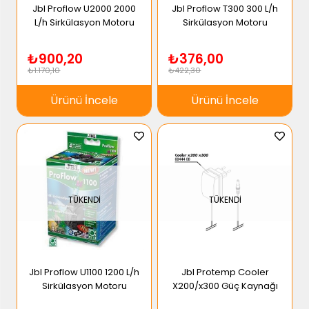
Jbl Proflow U2000 2000
Jbl Proflow T300 300 L/h
L/h Sirkülasyon Motoru
Sirkülasyon Motoru
₺900,20
₺376,00
₺1.170,10
₺422,30
Ürünü İncele
Ürünü İncele
TÜKENDI
TÜKENDI
Jbl Proflow U1100 1200 L/h
Jbl Protemp Cooler
Sirkülasyon Motoru
X200/x300 Güç Kaynağı