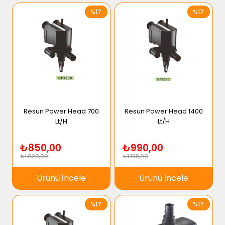
%17
%17
Resun Power Head 700
Resun Power Head 1400
Lt/H
Lt/H
₺850,00
₺990,00
₺1.020,00
₺1.188,00
Ürünü İncele
Ürünü İncele
%17
%17