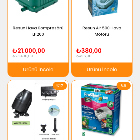
Resun Hava Kompresörü
Resun Air 500 Hava
LP200
Motoru
₺21.000,00
₺380,00
₺23.400,00
₺456,00
Ürünü İncele
Ürünü İncele
%17
%9