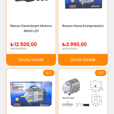
Resun Devirdaym Motoru
Resun Hava Kompresörü
18000 L/H
₺12.500,00
₺2.990,00
₺15.000,00
₺3.200,00
Ürünü İncele
Ürünü İncele
%17
%17