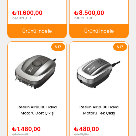
₺11.600,00
₺8.500,00
₺13.920,00
₺10.200,00
Ürünü İncele
Ürünü İncele
%17
%17
Resun Air8000 Hava
Resun Air2000 Hava
Motoru Dört Çıkış
Motoru Tek Çıkış
₺1.480,00
₺480,00
₺1.776,00
₺576,00