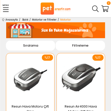
0
MENU
Anasayfa
Balık
Motorlar ve Filtreler
Motorlar
Sıralama
Filtreleme
%17
%17
Resun Hava Motoru Çift
Resun Air4000 Hava