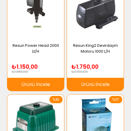
Resun Power Head 2000
Resun King2 Devirdaym
Lt/H
Motoru 1000 L/H
₺1.150,00
₺1.750,00
₺1.380,00
₺2.100,00
Ürünü İncele
Ürünü İncele
%10
%17