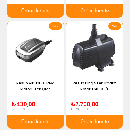
Ürünü İncele
Ürünü İncele
%17
%6
Resun Air-1000 Hava
Resun King 5 Devirdaim
Motoru Tek Çıkış
Motoru 6000 L/H
₺430,00
₺7.700,00
₺516,00
₺8.200,00
Ürünü İncele
Ürünü İncele