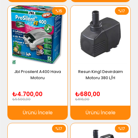
%15
%17
Jbl Prosilent A400 Hava
Resun King1 Devirdaim
Motoru
Motoru 380 L/H
₺4.700,00
₺680,00
₺5.500,00
₺816,00
Ürünü İncele
Ürünü İncele
%17
%17