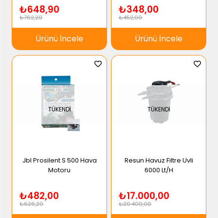
₺648,90
₺348,00
₺762,20
₺452,00
Ürünü İncele
Ürünü İncele
TÜKENDI
TÜKENDI
Jbl Prosilent S 500 Hava
Resun Havuz Filtre Uvli
Motoru
6000 Lt/H
₺482,00
₺17.000,00
₺626,20
₺20.400,00