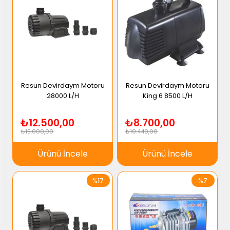
Resun Devirdaym Motoru
Resun Devirdaym Motoru
28000 L/H
King 6 8500 L/H
₺12.500,00
₺8.700,00
₺15.000,00
₺10.440,00
Ürünü İncele
Ürünü İncele
%17
%7