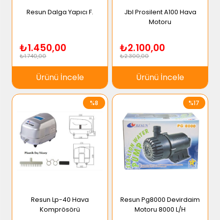
Resun Dalga Yapıcı F.
Jbl Prosilent A100 Hava
Motoru
₺1.450,00
₺2.100,00
₺1.740,00
₺2.300,00
Ürünü İncele
Ürünü İncele
%8
%17
Resun Lp-40 Hava
Resun Pg8000 Devirdaim
Komprösörü
Motoru 8000 L/H