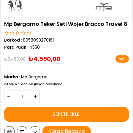
Mp Bergamo Teker Seti Wojer Bracco Travel 8
Barkod
:
8058093270161
Para Puan
:
4550
₺4.550,00
₺5.460,00
%
17
İndirim
Marka
:
Mp Bergamo
₺1.516,67
`den başlayan taksitlerle
Kargo Bedava