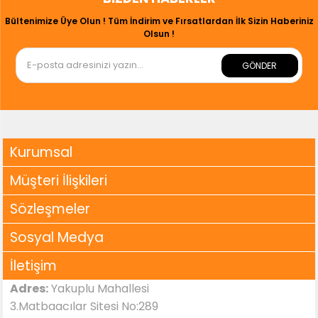
Bültenimize Üye Olun ! Tüm İndirim ve Fırsatlardan İlk Sizin Haberiniz
Olsun !
GÖNDER
Kurumsal
Müşteri İlişkileri
Sözleşmeler
Sosyal Medya
İletişim
Adres:
Yakuplu Mahallesi
3.Matbaacılar Sitesi No:289