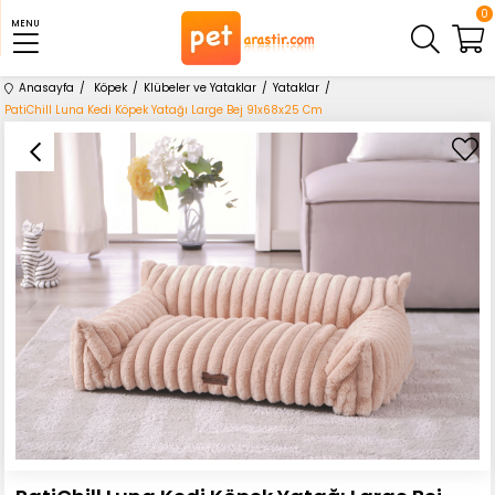
0
MENU
Anasayfa
Köpek
Klübeler ve Yataklar
Yataklar
PatiChill Luna Kedi Köpek Yatağı Large Bej 91x68x25 Cm