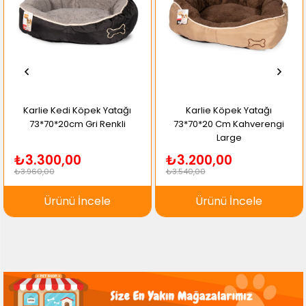
Karlie Kedi Köpek Yatağı
Karlie Köpek Yatağı
73*70*20cm Gri Renkli
73*70*20 Cm Kahverengi
Large
₺3.300,00
₺3.200,00
₺3.960,00
₺3.540,00
Ürünü İncele
Ürünü İncele