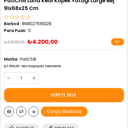
PatiChill Luna Kedi Köpek Yatağı Large Bej
91x68x25 Cm
Barkod
:
8680275119229
Para Puan
:
0
₺4.200,00
₺4.500,00
%
7
İndirim
Marka
:
PatiChill
₺1.400,00
`den başlayan taksitlerle
Kargo Bedava