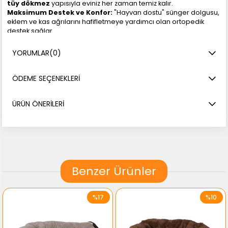
tüy dökmez
yapısıyla eviniz her zaman temiz kalır.
Maksimum Destek ve Konfor:
"Hayvan dostu" sünger dolgusu,
eklem ve kas ağrılarını hafifletmeye yardımcı olan ortopedik
destek sağlar.
Kaymaz Taban:
Güçlendirilmiş anti-slip tabanı sayesinde
dostunuz hareket ederken yatak sabit kalır, güvenlik sağlar.
YORUMLAR
(0)
Taşınabilir Tasarım:
Yan tarafında bulunan dayanıklı kulp,
yatağı ev içinde veya seyahatlerde kolayca taşımanıza olanak
tanır.
ÖDEME SEÇENEKLERI
Kolay Kurulum ve Temizlik:
Fermuarlı yapısı sayesinde kılıfı
kolayca çıkarılabilir ve yıkanabilir.
ÜRÜN ÖNERILERI
Benzer Ürünler
%17
%10