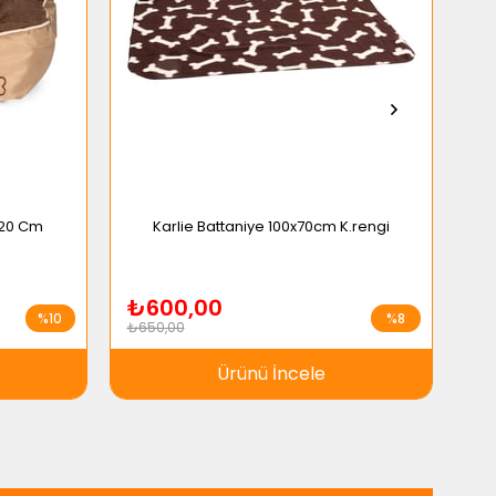
*20 Cm
Karlie Battaniye 100x70cm K.rengi
₺600,00
₺
%10
%8
₺650,00
₺9
Ürünü İncele