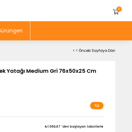
0
Sürüngen
< < Önceki Sayfaya Dön
öpek Yatağı Medium Gri 76x50x25 Cm
%
9
İndirim
₺1.066,67
`den başlayan taksitlerle