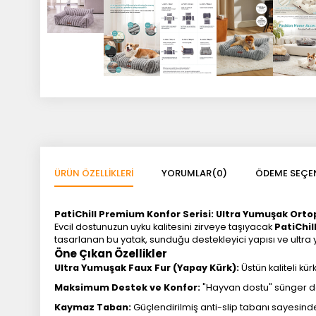
ÜRÜN ÖZELLIKLERI
YORUMLAR
(0)
ÖDEME SEÇEN
PatiChill Premium Konfor Serisi: Ultra Yumuşak Orto
Evcil dostunuzun uyku kalitesini zirveye taşıyacak
PatiChi
tasarlanan bu yatak, sunduğu destekleyici yapısı ve ultr
Öne Çıkan Özellikler
Ultra Yumuşak Faux Fur (Yapay Kürk):
Üstün kaliteli kü
Maksimum Destek ve Konfor:
"Hayvan dostu" sünger dol
Kaymaz Taban:
Güçlendirilmiş anti-slip tabanı sayesinde