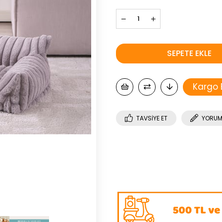
Kargo
TAVSIYE ET
YORUM