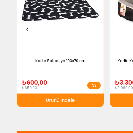
Karlie Battaniye 100x70 cm
Karlie 
₺600,00
₺3.30
%8
₺650,00
₺3.960,00
Ürünü İncele