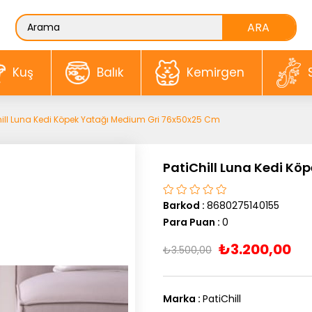
Kuş
Balık
Kemirgen
hill Luna Kedi Köpek Yatağı Medium Gri 76x50x25 Cm
PatiChill Luna Kedi K
Barkod
:
8680275140155
Para Puan
:
0
₺3.200,00
₺3.500,00
Marka
:
PatiChill