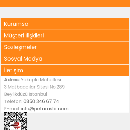
Kurumsal
Müşteri İlişkileri
Sözleşmeler
Sosyal Medya
İletişim
Adres:
Yakuplu Mahallesi
3.Matbaacılar Sitesi No:289
Beylikdüzü İstanbul
Telefon:
0850 346 67 74
E-mail:
info@petarastir.com