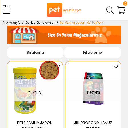
0
MENU
Anasayfa
Balık
Balık Yemleri
Pul Yemler Japon-Koi Pul Yem
Sıralama
Filtreleme
TÜKENDI
TÜKENDI
PETS FAMILIY JAPON
JBL PROPOND HAVUZ