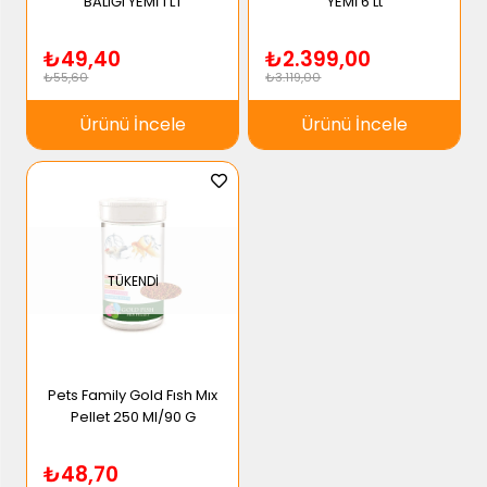
BALIĞI YEMİ 1 LT
YEMİ 6 Lt
₺49,40
₺2.399,00
₺55,60
₺3.119,00
Ürünü İncele
Ürünü İncele
TÜKENDI
Pets Family Gold Fısh Mıx
Pellet 250 Ml/90 G
₺48,70