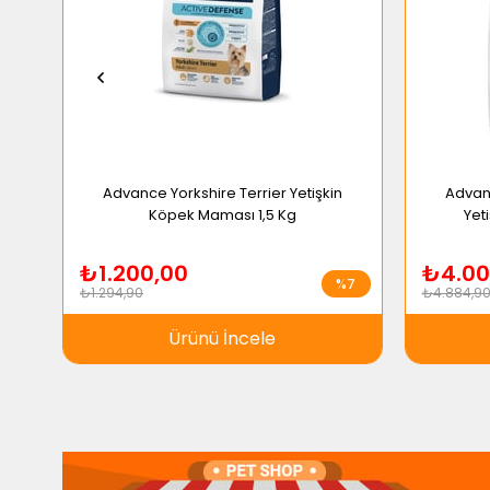
Her Kg İçin: Omega 3 Yağ Asidi: 7,2 G İçinde Epa & Dha: 4 G.
Mama Formu
Ağırlık
Tahıl Seçimi
Ürün Kilogramı
Advance Yorkshire Terrier Yetişkin
Advanc
Köpek Maması 1,5 Kg
Yet
₺1.200,00
₺4.00
%7
₺1.294,90
₺4.884,9
Ürünü İncele