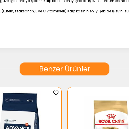
güzelliğini ortaya çıkarır. Kalp kasının en iyi şekilde işlevini sürdürmesine 
ein, zeaksantin, E ve C vitaminleri) Kalp kasının en iyi şekilde işlevini s
uten, Hayvansal Yağlar, Hidrolize Hayvansal Proteinler, Pancar Küspesi, Bitkis
a (Mannan-Oligo-Sakkaritler Kaynağı), Hodan Yağı (%0,1), Yeşil Çay Ve Üzüm 
nağı), Hidrolize Edilmiş Kıkırdak (Kondroitin Kaynağı)
Benzer Ürünler