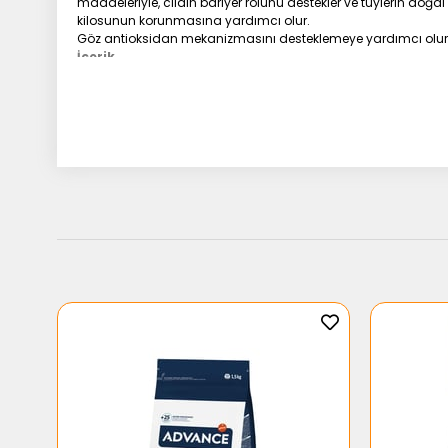
maddeleriyle, cildin bariyer rolünü destekler ve tüylerin doğal 
kilosunun korunmasına yardımcı olur.
Göz antioksidan mekanizmasını desteklemeye yardımcı olur. (Lut
İçerik
Pirinç, Mısır, Kurutulmuş Kümes Hayvanları Proteinleri, Mısır Gl
Tohumları, Soya Yağı, Frukto-Oligo-Sakkaritler, Hidrolize May
Hayvanlar (Glukozamin Kaynağı), Kadife Çiçeği Özü (Lutein Kay
İlave Katkı Maddeleri
Vitamin A: 30900 Iu
Vitamin D3: 800 Iu
E1 (Demir): 49 Mg
E2 (Iyot): 4,9 Mg
E4 (Bakır): 9 Mg
E5 (Manganez): 64 Mg
E6 (Çinko): 192 Mg
E8 (Selenyum): 0,11 Mg
Teknolojik İlaveler
Pentasodyum Trifosfat: 3,5 G, Koruyucular, Antioksidantlar
Analiz Tablosu
Protein: %25
Yağ: %14
Kül: %4,8
Diyetsel Lif: %1,4