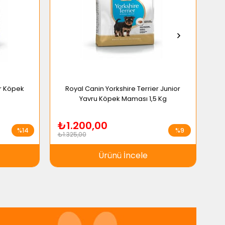
er Köpek
Royal Canin Yorkshire Terrier Junior
Yavru Köpek Maması 1,5 Kg
₺1.200,00
₺
%14
%9
₺1.325,00
₺1.
Ürünü İncele