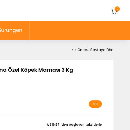
0
Sürüngen
< < Önceki Sayfaya Dön
ına Özel Köpek Maması 3 Kg
%
13
İndirim
₺616,67
`den başlayan taksitlerle