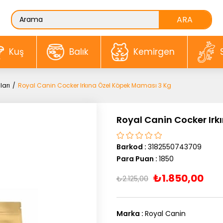
Kuş
Balık
Kemirgen
ları
Royal Canin Cocker Irkına Özel Köpek Maması 3 Kg
Royal Canin Cocker Irk
Barkod
:
3182550743709
Para Puan
:
1850
₺1.850,00
₺2.125,00
Marka
:
Royal Canin