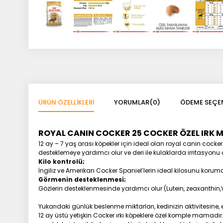
ÜRÜN ÖZELLIKLERI
YORUMLAR
(0)
ÖDEME SEÇEN
ROYAL CANIN COCKER 25 COCKER ÖZEL IRK M
12 ay – 7 yaş arası köpekler için ideal olan royal canin cocker
desteklemeye yardımcı olur ve deri ile kulaklarda irritasyonu az
Kilo kontrolü;
İngiliz ve Amerikan Cocker Spaniel’lerin ideal kilosunu korum
Görmenin desteklenmesi;
Gözlerin desteklenmesinde yardımcı olur (Lutein, zeaxanthin,V
Yukarıdaki günlük beslenme miktarları, kedinizin aktivitesine, 
12 ay üstü yetişkin Cocker ırkı köpeklere özel komple mamadır. 