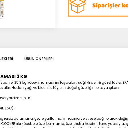
EKLERI
ÜRÜN ÖNERILERI
AMASI 3 KG
 spaniel 25 3 kg köpek mamasının faydaları; sağlıklı deri & güzel tüyler, EP
altır. Hodan yağı ve biotin ile tüylerin doğal güzelliğini ortaya çıkarır.
aya yardımcı olur.
it. E&C).
egzersiz durumuna, çevre şartlarına, mizacına ve strese bağlı olarak değişik
COCKER ırkı köpeklere özel bu mama, özel ekstra hacimli tane yapısıyla, iştah