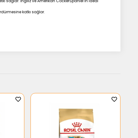
katkı sağlar. İngiliz ve Amerikan CockerSpaniel’in ideal
ürdürmesine katkı sağlar.
el Protein İzolat, Balık Yağı, Mineraller, Fsilyum Kabuğu Ve
Özleri (Polifenoller Kaynağı), Hidrolize Edilmiş Kabuklu