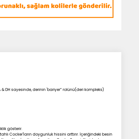
A & DH sayesinde, derinin 'bariyer” rolünü(deri kompleks)
lik gösterir.
lı Cocker'ların doygunluk hissini arttırır. İçeriğindeki besin