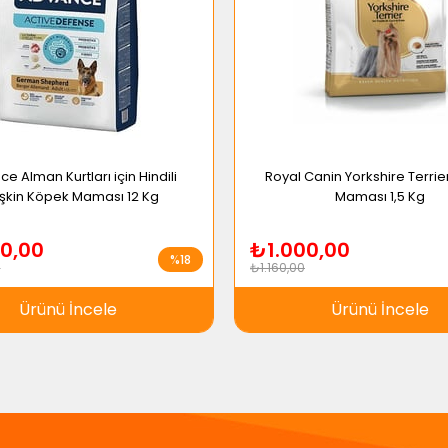
Kuru Mama
1,1-3 Kg
Tahıllı
3 Kg
e Alman Kurtları için Hindili
Royal Canin Yorkshire Terri
işkin Köpek Maması 12 Kg
Maması 1,5 Kg
0,00
₺1.000,00
%18
0
₺1.160,00
Ürünü İncele
Ürünü İncele