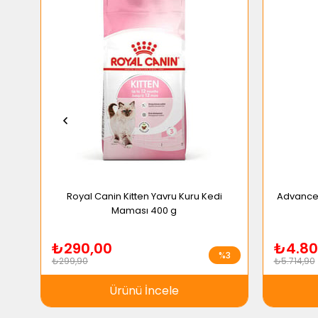
Royal Canin Kitten Yavru Kuru Kedi
Advance K
Maması 400 g
₺290,00
₺4.80
%3
₺299,90
₺5.714,90
Ürünü İncele