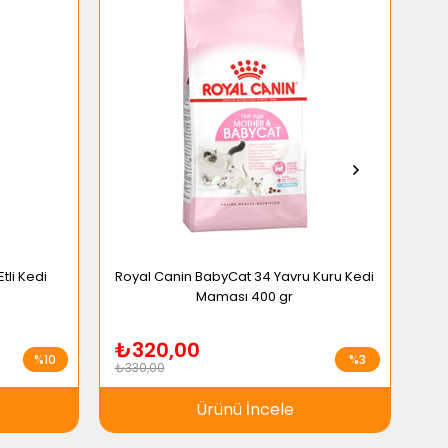
tli Kedi
Royal Canin BabyCat 34 Yavru Kuru Kedi
Ro
Maması 400 gr
₺320,00
₺
%10
%3
₺330,00
₺2.
Ürünü İncele