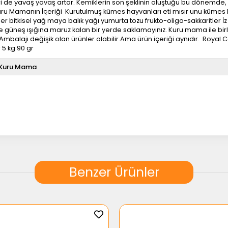
leri de yavaş yavaş artar. Kemiklerin son şeklinin oluştuğu bu dönemd
uru Mamanın İçeriği Kurutulmuş kümes hayvanları eti mısır unu kümes h
ler bitkisel yağ maya balık yağı yumurta tozu frukto-oligo-sakkaritler İz
 güneş ışığına maruz kalan bir yerde saklamayınız. Kuru mama ile birl
Ambalajı değişik olan ürünler olabilir.Ama ürün içeriği aynıdır. Royal 
gr 5 kg 90 gr
Kuru Mama
1,1-3 Kg
Tahıllı
2 Kg
Benzer Ürünler