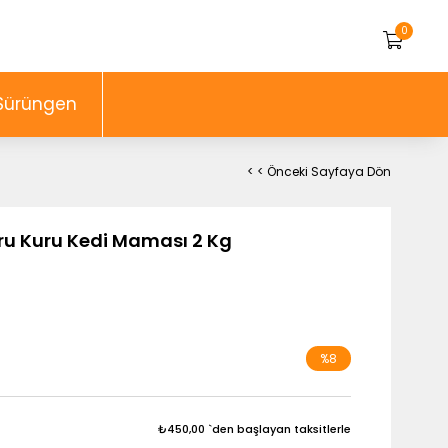
0
Sürüngen
< < Önceki Sayfaya Dön
ru Kuru Kedi Maması 2 Kg
%
8
İndirim
₺450,00
`den başlayan taksitlerle