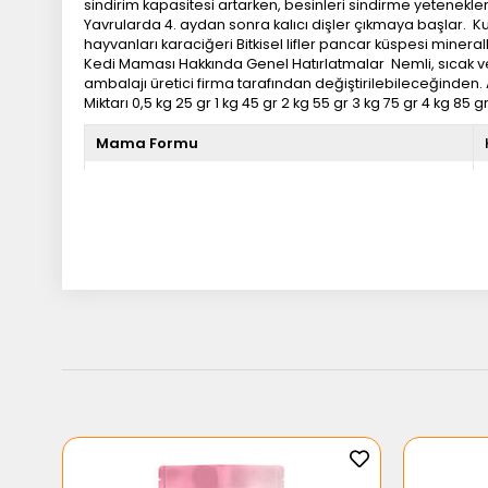
sindirim kapasitesi artarken, besinleri sindirme yetenek
Yavrularda 4. aydan sonra kalıcı dişler çıkmaya başlar. K
hayvanları karaciğeri Bitkisel lifler pancar küspesi mineral
Kedi Maması Hakkında Genel Hatırlatmalar Nemli, sıcak ve
ambalajı üretici firma tarafından değiştirilebileceğinden. 
Miktarı 0,5 kg 25 gr 1 kg 45 gr 2 kg 55 gr 3 kg 75 gr 4 kg 85 
Mama Formu
Ağırlık
Tahıl Seçimi
Ürün Kilogramı