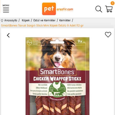
0
MENU
Anasayfa
Köpek
Ödül ve Kemikler
Kemikler
SmartBones Tavuk Sargılı Stick Mini Köpek Ödülü 9 Adet 112 gr