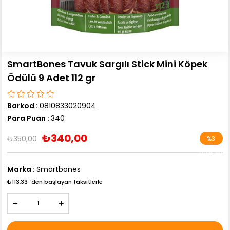
SmartBones Tavuk Sargılı Stick Mini Köpek
Ödülü 9 Adet 112 gr
Barkod
:
0810833020904
Para Puan
:
340
₺340,00
₺350,00
%
3
İndirim
Marka
:
Smartbones
₺113,33
`den başlayan taksitlerle