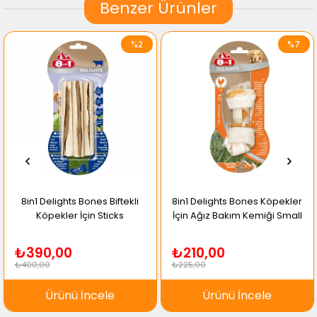
Benzer Ürünler
%2
%7
8in1 Delights Bones Biftekli
8in1 Delights Bones Köpekler
Köpekler İçin Sticks
İçin Ağız Bakım Kemiği Small
₺390,00
₺210,00
₺400,00
₺225,00
Ürünü İncele
Ürünü İncele