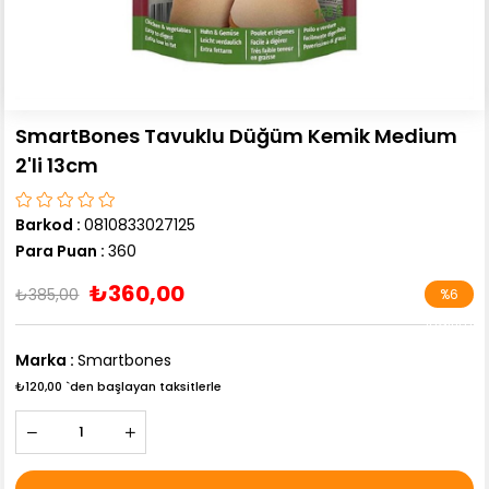
SmartBones Tavuklu Düğüm Kemik Medium
2'li 13cm
Barkod
:
0810833027125
Para Puan
:
360
₺360,00
₺385,00
%
6
İndirim
Marka
:
Smartbones
₺120,00
`den başlayan taksitlerle