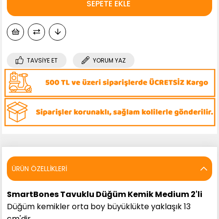
TAVSIYE ET
YORUM YAZ
ÜRÜN ÖZELLIKLERI
SmartBones Tavuklu Düğüm Kemik Medium 2'li
Düğüm kemikler orta boy büyüklükte yaklaşık 13
cm'dir.