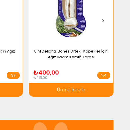
İçin Ağız
8in1 Delights Bones Biftekli Köpekler İçin
Ağız Bakım Kemiği Large
₺400,00
₺
%7
%4
₺415,00
₺41
Ürünü İncele