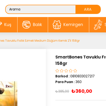
Kuş
Balık
Kemirgen
es Tavuklu Fıstık Ezmeli Medium Düğüm Kemik 2'li 158gr
SmartBones Tavuklu Fı
158gr
Barkod
:
0810833027217
Para Puan
:
360
₺360,00
₺385,00