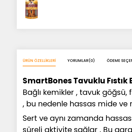
ÜRÜN ÖZELLIKLERI
YORUMLAR
(0)
ÖDEME SEÇEN
SmartBones Tavuklu Fıstık 
Bağlı kemikler , tavuk göğsü,
, bu nedenle hassas mide ve m
Sert ve aynı zamanda hassas 
süreli aktivite sağlar . Bu g