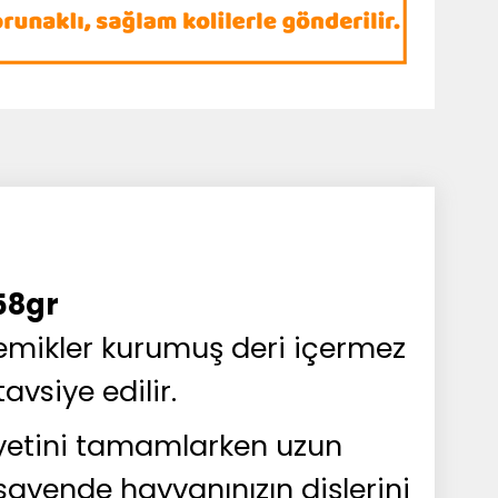
58gr
 Kemikler kurumuş deri içermez
vsiye edilir.
diyetini tamamlarken uzun
sayende hayvanınızın dişlerini