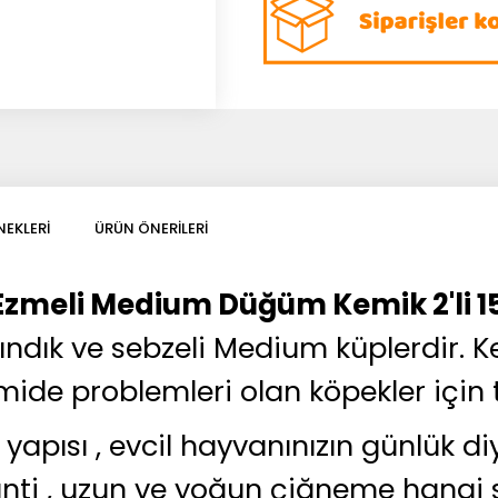
EKLERI
ÜRÜN ÖNERILERI
Ezmeli Medium Düğüm Kemik 2'li 1
 fındık ve sebzeli Medium küplerdir.
ide problemleri olan köpekler için ta
yapısı , evcil hayvanınızın günlük 
aranti , uzun ve yoğun çiğneme hangi 