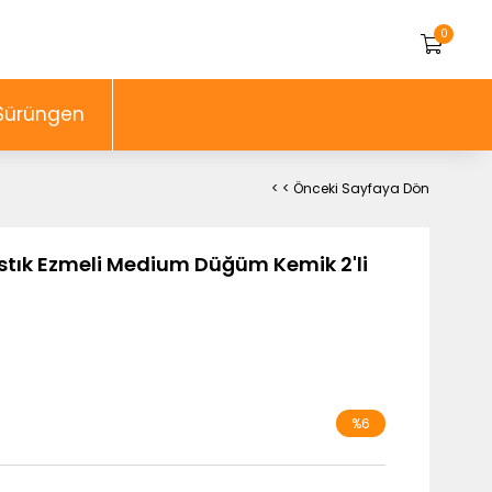
0
Sürüngen
< < Önceki Sayfaya Dön
stık Ezmeli Medium Düğüm Kemik 2'li
%
6
İndirim