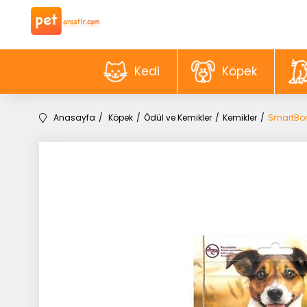
Kedi
Köpek
Anasayfa
Köpek
Ödül ve Kemikler
Kemikler
SmartBon