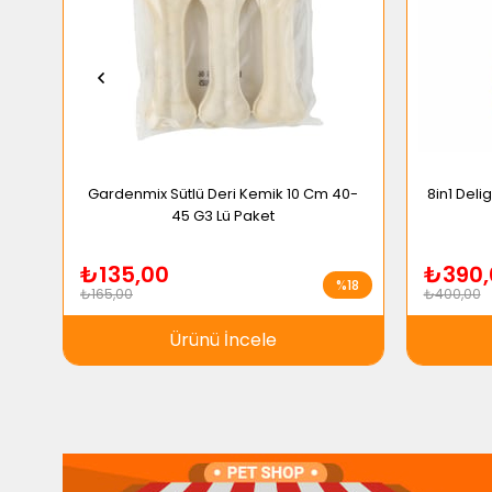
Gardenmix Sütlü Deri Kemik 10 Cm 40-
8in1 Deli
45 G3 Lü Paket
₺135,00
₺390,
%18
₺165,00
₺400,00
Ürünü İncele