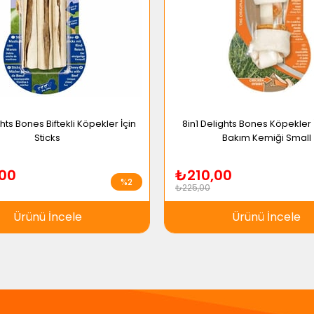
ghts Bones Biftekli Köpekler İçin
8in1 Delights Bones Köpekler 
Sticks
Bakım Kemiği Small
00
₺210,00
%2
₺225,00
Ürünü İncele
Ürünü İncele