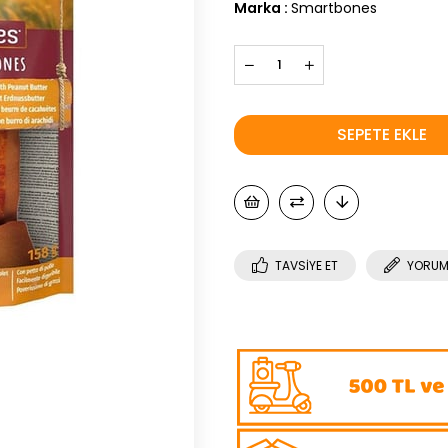
Marka
:
Smartbones
TAVSIYE ET
YORUM