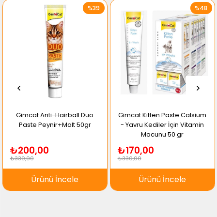
• Çocukların erişemeyeceği yerde ağzı kapalı muhafaza
%39
%48
ediniz.
• Dondurulmamalıdır.
• Sırasıyla üretim tarihi, son kullanım tarihi ve parti no
tüpün üzerindedir.
Bileşenler:
Malt Ekstraktı (1.1.18): % 55 - Yulaf Unu: 150 gr./kg-Bitkisel
Yağ: 196 gr./kg Deiyonize Water: 104 gr./kg Beta-glukan :
175
mg/kg Propolis: 200 mg/kg Vitamin C: 160 mg/kg -Çinko: 15
gr./kg -Ekinezya : 175 mg/kg- Mürver:25 mg/kg
Muhafaza Şekli: Kuru ve serin bir yerde, güneş ışığından
korunarak muhafaza ediniz.
Gimcat Anti-Hairball Duo
Gimcat Kitten Paste Calsium
Raf ömrü: Üretim tarihinden itibaren 3 yıldır.
Paste Peynir+Malt 50gr
- Yavru Kediler İçin Vitamin
Ticari Takdim Şekli: 100 gr. olarak piyasaya sunulmuştur.
Macunu 50 gr
₺200,00
₺170,00
₺330,00
₺330,00
Ürünü İncele
Ürünü İncele