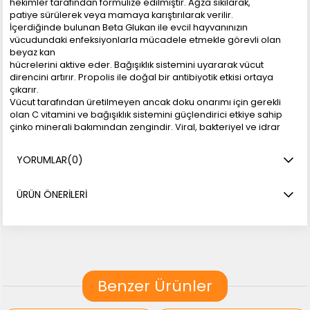
hekimler tarafından formülize edilmiştir. Ağza sıkılarak,
patiye sürülerek veya mamaya karıştırılarak verilir.
İçerdiğinde bulunan Beta Glukan ile evcil hayvanınızın
vücudundaki enfeksiyonlarla mücadele etmekle görevli olan
beyaz kan
hücrelerini aktive eder. Bağışıklık sistemini uyararak vücut
direncini artırır. Propolis ile doğal bir antibiyotik etkisi ortaya
çıkarır.
Vücut tarafından üretilmeyen ancak doku onarımı için gerekli
olan C vitamini ve bağışıklık sistemini güçlendirici etkiye sahip
çinko minerali bakımından zengindir. Viral, bakteriyel ve idrar
yolu enfeksiyonlarında destekleyici özelliği olan mürver içerir.
Yararları:
YORUMLAR
(0)
• Vücut direncini artırır.
• Bağışıklık sistemini güçlendirir.
• İdrar yolu enfeksiyonlarının iyileşmesine yardımcı olur.
ÜRÜN ÖNERILERI
• Kedi ve köpekler için gerekli vitaminleri içeriğinde barındırır.
Kullanımı / Tüketim Miktarı:
8 HAFTADAN BÜYÜK KEDİLER : Günde 3-4 Cm
8 HAFTADAN BÜYÜK KÖPEKLER : Günde 4-5 Cm
• Yeme şekline göre, tüpten yalatarak, patisine sürerek ya da
mamasına karıştırarak yedirilebilir,
Benzer Ürünler
Genel Uyarılar: