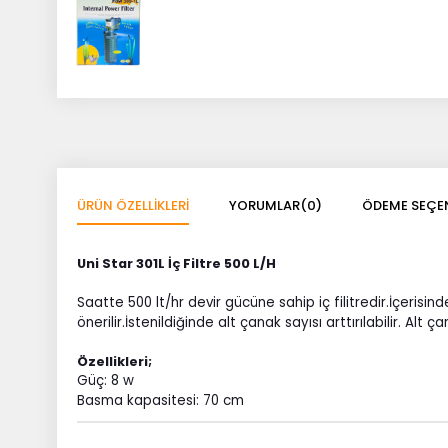
ÜRÜN ÖZELLIKLERI
YORUMLAR
(0)
ÖDEME SEÇEN
Uni Star 301L İç Filtre 500 L/H
Saatte 500 lt/hr devir gücüne sahip iç filitredir.İçer
önerilir.İstenildiğinde alt çanak sayısı arttırılabilir. Al
Özellikleri;
Güç: 8 w
Basma kapasitesi: 70 cm