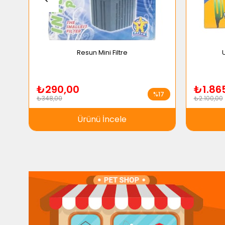
Resun Mini Filtre
U
₺290,00
₺1.86
%17
₺348,00
₺2.100,00
Ürünü İncele