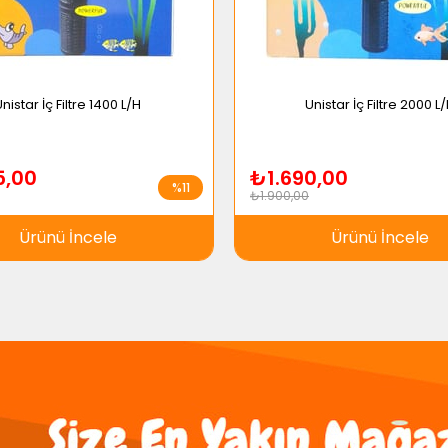
nistar İç Filtre 1400 L/H
Unistar İç Filtre 2000 L
5,00
₺1.690,00
%11
₺1.900,00
Ürünü İncele
Ürünü İncele