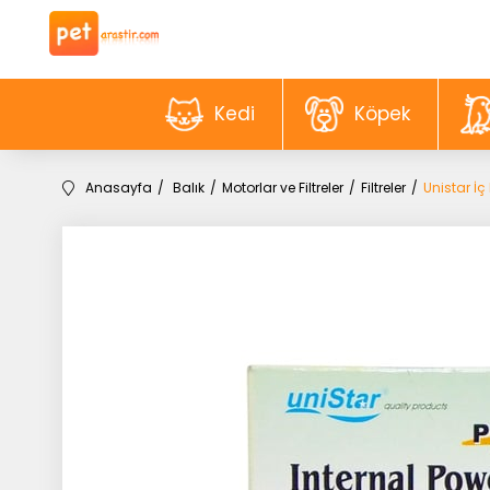
Kedi
Köpek
Anasayfa
Balık
Motorlar ve Filtreler
Filtreler
Unistar İç 