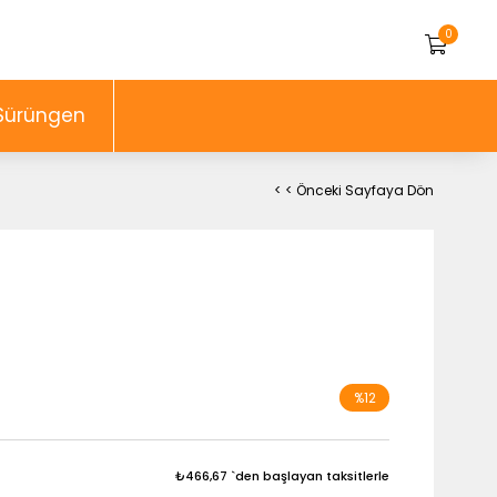
0
Sürüngen
< < Önceki Sayfaya Dön
%
12
İndirim
₺466,67
`den başlayan taksitlerle