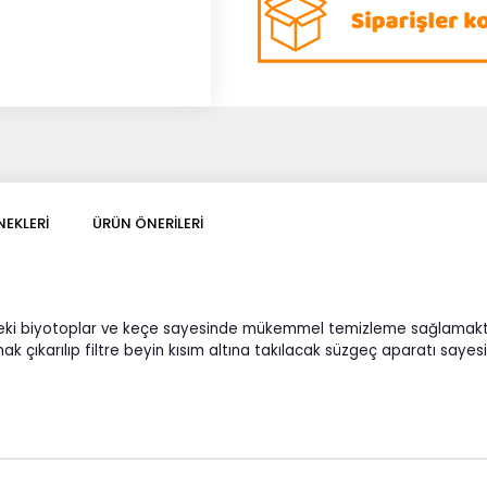
EKLERI
ÜRÜN ÖNERILERI
isindeki biyotoplar ve keçe sayesinde mükemmel temizleme sağlamak
t çanak çıkarılıp filtre beyin kısım altına takılacak süzgeç aparatı say