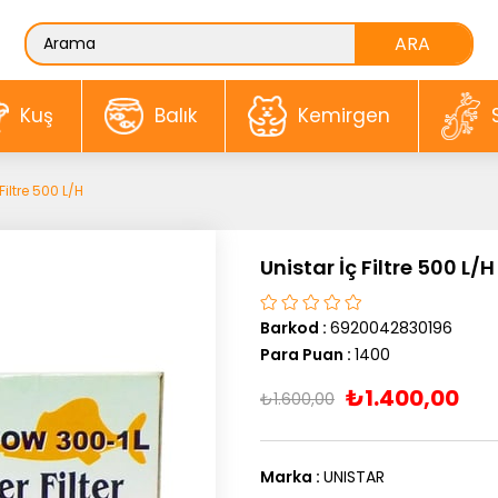
Kuş
Balık
Kemirgen
Filtre 500 L/H
Unistar İç Filtre 500 L/H
Barkod
:
6920042830196
Para Puan
:
1400
₺1.400,00
₺1.600,00
Marka
:
UNISTAR