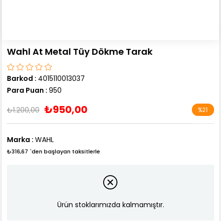
Wahl At Metal Tüy Dökme Tarak
Barkod
:
4015110013037
Para Puan
:
950
₺950,00
₺1.200,00
%
21
İndirim
Marka
:
WAHL
₺316,67
`den başlayan taksitlerle
Ürün stoklarımızda kalmamıştır.