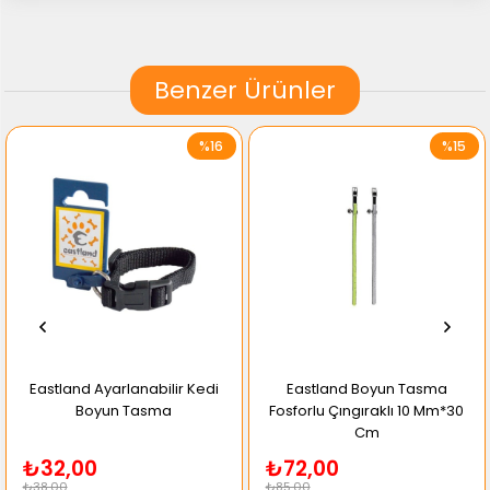
Benzer Ürünler
%16
%15
Eastland Ayarlanabilir Kedi
Eastland Boyun Tasma
Boyun Tasma
Fosforlu Çıngıraklı 10 Mm*30
Cm
₺32,00
₺72,00
₺38,00
₺85,00