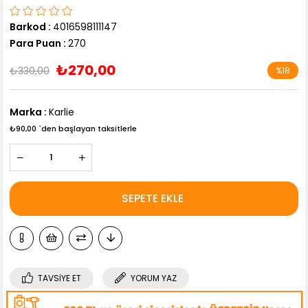
Barkod
:
4016598111147
Para Puan
:
270
₺270,00
₺330,00
%
18
İndirim
Marka
:
Karlie
₺90,00
`den başlayan taksitlerle
TAVSIYE ET
YORUM YAZ