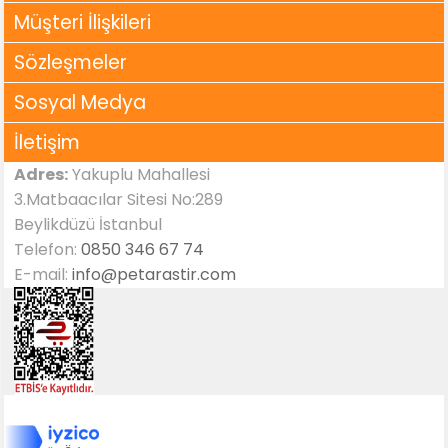
Müşteri İlişkileri
Sözleşmeler
Sosyal Medya
İletişim
Adres:
Yakuplu Mahallesi
3.Matbaacılar Sitesi No:289
Beylikdüzü İstanbul
Telefon:
0850 346 67 74
E-mail:
info@petarastir.com