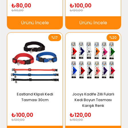
₺80,00
₺100,00
₺90,00
₺120,00
Ürünü İncele
Ürünü İncele
%17
%20
Eastland Klipsli Kedi
Jooys Kadife Zilli Fularlı
Tasması 30cm
Kedi Boyun Tasması
Karışık Renk
₺100,00
₺120,00
₺120,00
₺150,00