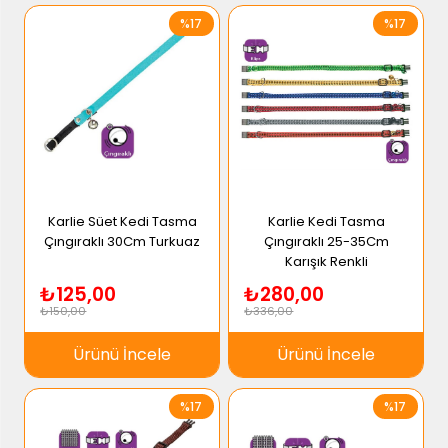
%17
%17
Karlie Süet Kedi Tasma
Karlie Kedi Tasma
Çıngıraklı 30Cm Turkuaz
Çıngıraklı 25-35Cm
Karışık Renkli
₺125,00
₺280,00
₺150,00
₺336,00
Ürünü İncele
Ürünü İncele
%17
%17