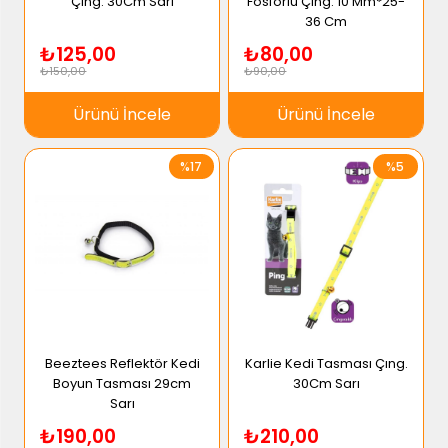
Çıng. 30Cm Sarı
Fosforlu Çıng. 10 Mm*25-
36 Cm
₺125,00
₺80,00
₺150,00
₺90,00
Ürünü İncele
Ürünü İncele
%17
%5
Beeztees Reflektör Kedi
Karlie Kedi Tasması Çıng.
Boyun Tasması 29cm
30Cm Sarı
Sarı
₺190,00
₺210,00