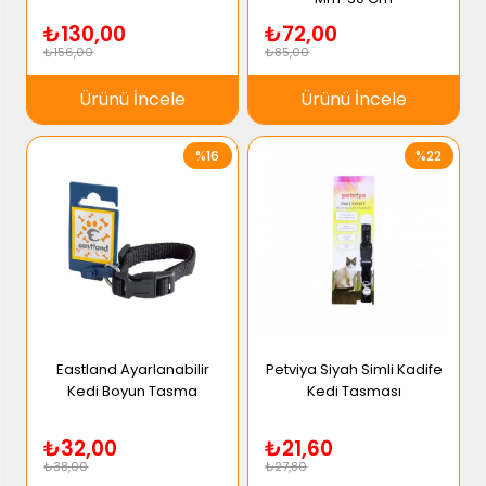
₺130,00
₺72,00
₺156,00
₺85,00
Ürünü İncele
Ürünü İncele
%16
%22
Eastland Ayarlanabilir
Petviya Siyah Simli Kadife
Kedi Boyun Tasma
Kedi Tasması
₺32,00
₺21,60
₺38,00
₺27,80