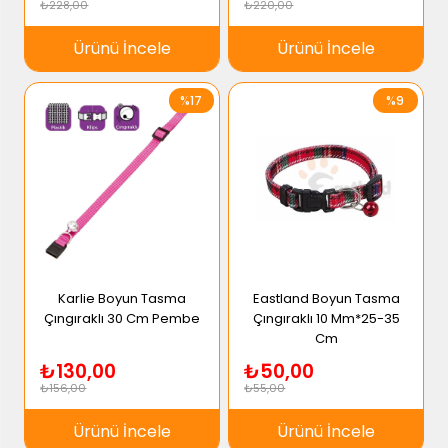
₺228,00
₺220,00
Ürünü İncele
Ürünü İncele
%17
%9
Karlie Boyun Tasma
Eastland Boyun Tasma
Çıngıraklı 30 Cm Pembe
Çıngıraklı 10 Mm*25-35
Cm
₺130,00
₺50,00
₺156,00
₺55,00
Ürünü İncele
Ürünü İncele