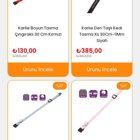
Karlie Boyun Tasma
Karlıe Deri Taşlı Kedi
Çıngıraklı 30 Cm Kırmızı
Tasma Xs 30Cm-11Mm
Siyah
₺130,00
₺385,00
₺156,00
₺462,00
Ürünü İncele
Ürünü İncele
%17
%17