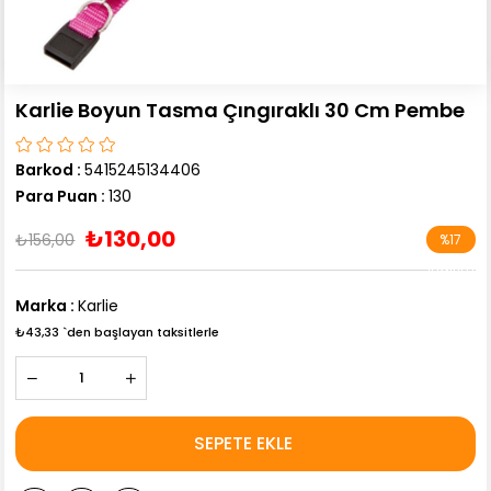
Karlie Boyun Tasma Çıngıraklı 30 Cm Pembe
Barkod
:
5415245134406
Para Puan
:
130
₺130,00
₺156,00
%
17
İndirim
Marka
:
Karlie
₺43,33
`den başlayan taksitlerle