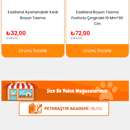
Eastland Ayarlanabilir Kedi
Eastland Boyun Tasma
Boyun Tasma
Fosforlu Çıngıraklı 10 Mm*30
Cm
₺32,00
₺72,00
₺38,00
₺85,00
Ürünü İncele
Ürünü İncele