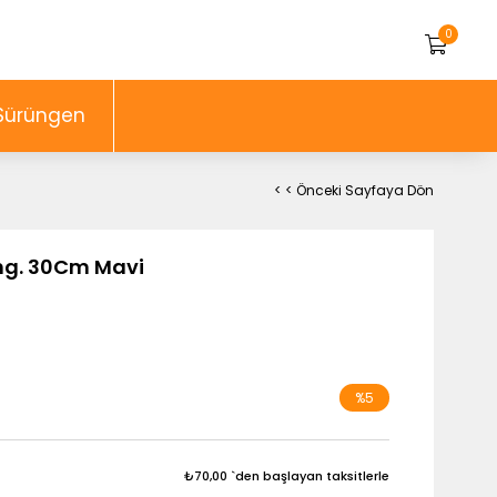
0
Sürüngen
< < Önceki Sayfaya Dön
ıng. 30Cm Mavi
%
5
İndirim
₺70,00
`den başlayan taksitlerle