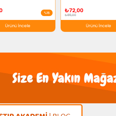
0
₺72,00
%16
₺85,00
Ürünü İncele
Ürünü İncele