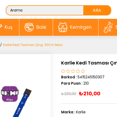
Kuş
Balık
Kemirgen
Karlie Kedi Tasması Çıng. 30Cm Mavi
Karlie Kedi Tasması Ç
Barkod
:
5415245150307
Para Puan
:
210
₺210,00
₺220,00
Marka
:
Karlie