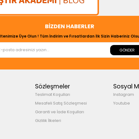
BIZDEN HABERLER
ltenimize Üye Olun ! Tüm İndirim ve Fırsatlardan İlk Sizin Haberiniz Olsu
GÖNDER
Sözleşmeler
Sosyal 
Teslimat Koşulları
Instagram
Mesafeli Satış Sözleşmesi
Youtube
Garanti ve İade Koşulları
Gizlilik İlkeleri