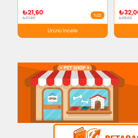
₺21,60
₺32,0
%22
₺27,80
₺38,00
Ürünü İncele