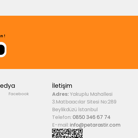
n !
Medya
İletişim
Adres:
Yakuplu Mahallesi
Facebook
3.Matbaacılar Sitesi No:289
Beylikdüzü İstanbul
Telefon:
0850 346 67 74
E-mail:
info@petarastir.com