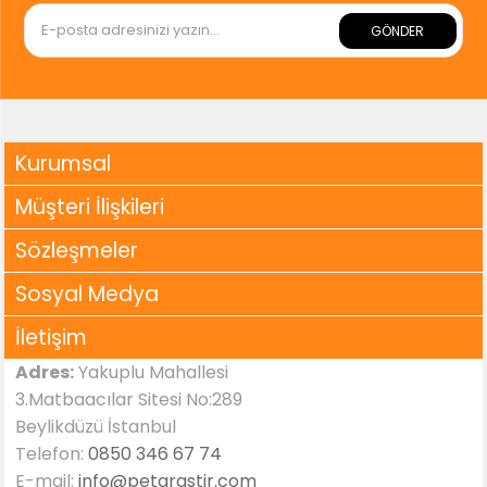
GÖNDER
Kurumsal
Müşteri İlişkileri
Sözleşmeler
Sosyal Medya
İletişim
Adres:
Yakuplu Mahallesi
3.Matbaacılar Sitesi No:289
Beylikdüzü İstanbul
Telefon:
0850 346 67 74
E-mail:
info@petarastir.com