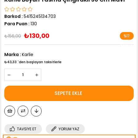
Barkod
:
5415245134703
Para Puan
:
130
₺130,00
₺156,00
%
17
İndirim
Marka
:
Karlie
₺43,33
`den başlayan taksitlerle
TAVSIYE ET
YORUM YAZ