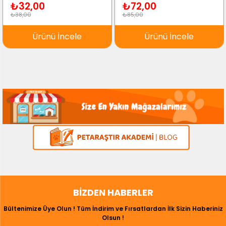
₺32,00
₺72,00
₺38,00
₺85,00
Ürünü İncele
Ürünü İncele
BIZDEN HABERLER
Bültenimize Üye Olun ! Tüm İndirim ve Fırsatlardan İlk Sizin Haberiniz
Olsun !