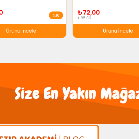
0
₺72,00
%16
₺85,00
Ürünü İncele
Ürünü İncele