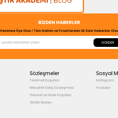
BIZDEN HABERLER
ltenimize Üye Olun ! Tüm İndirim ve Fırsatlardan İlk Sizin Haberiniz Olsu
GÖNDER
Sözleşmeler
Sosyal 
Teslimat Koşulları
Instagram
Mesafeli Satış Sözleşmesi
Youtube
Garanti ve İade Koşulları
Gizlilik İlkeleri