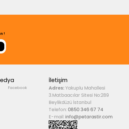
n !
Medya
İletişim
Adres:
Yakuplu Mahallesi
Facebook
3.Matbaacılar Sitesi No:289
Beylikdüzü İstanbul
Telefon:
0850 346 67 74
E-mail:
info@petarastir.com