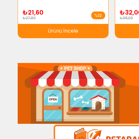
₺21,60
₺32,0
%22
₺27,80
₺38,00
Ürünü İncele