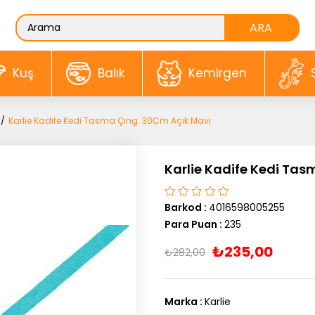
Kuş
Balık
Kemirgen
Karlie Kadife Kedi Tasma Çıng. 30Cm Açık Mavi
Karlie Kadife Kedi Tas
Barkod
:
4016598005255
Para Puan
:
235
₺235,00
₺282,00
Marka
:
Karlie