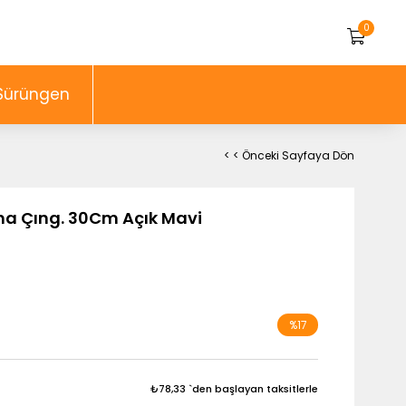
0
Sürüngen
< < Önceki Sayfaya Dön
ma Çıng. 30Cm Açık Mavi
%
17
İndirim
₺78,33
`den başlayan taksitlerle