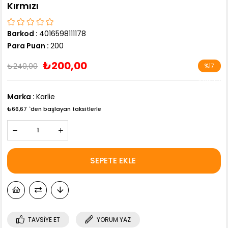
Kırmızı
Barkod
:
4016598111178
Para Puan
:
200
₺200,00
₺240,00
%
17
İndirim
Marka
:
Karlie
₺66,67
`den başlayan taksitlerle
TAVSIYE ET
YORUM YAZ