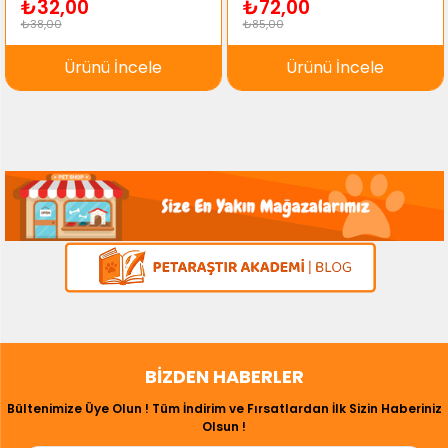
₺32,00
₺72,00
₺38,00
₺85,00
Ürünü İncele
Ürünü İncele
BIZDEN HABERLER
Bültenimize Üye Olun ! Tüm İndirim ve Fırsatlardan İlk Sizin Haberiniz
Olsun !