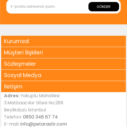
GÖNDER
Kurumsal
Müşteri İlişkileri
Sözleşmeler
Sosyal Medya
İletişim
Adres:
Yakuplu Mahallesi
3.Matbaacılar Sitesi No:289
Beylikdüzü İstanbul
Telefon:
0850 346 67 74
E-mail:
info@petarastir.com