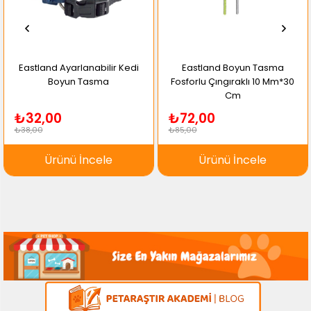
Eastland Ayarlanabilir Kedi
Eastland Boyun Tasma
Boyun Tasma
Fosforlu Çıngıraklı 10 Mm*30
Cm
₺32,00
₺72,00
₺38,00
₺85,00
Ürünü İncele
Ürünü İncele