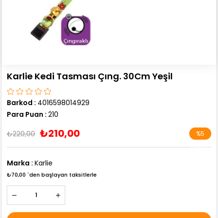
Karlie Kedi Tasması Çıng. 30Cm Yeşil
Barkod
:
4016598014929
Para Puan
:
210
₺210,00
₺220,00
%
5
İndirim
Marka
:
Karlie
₺70,00
`den başlayan taksitlerle