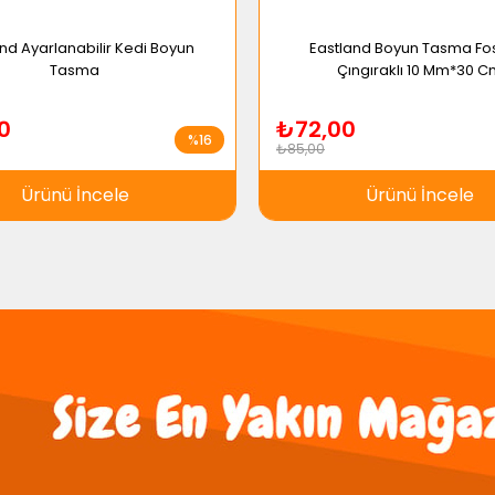
nd Ayarlanabilir Kedi Boyun
Eastland Boyun Tasma Fos
Tasma
Çıngıraklı 10 Mm*30 
0
₺72,00
%16
₺85,00
Ürünü İncele
Ürünü İncele