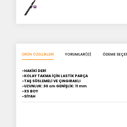
ÜRÜN ÖZELLIKLERI
YORUMLAR
(0)
ÖDEME SEÇEN
-HAKİKİ DERİ
-KOLAY TAKMA İÇİN LASTİK PARÇA
-TAŞ SÜSLEMELİ VE ÇINGIRAKLI
-UZUNLUK: 30 cm GENİŞLİK: 11 mm
-XS BOY
-SİYAH