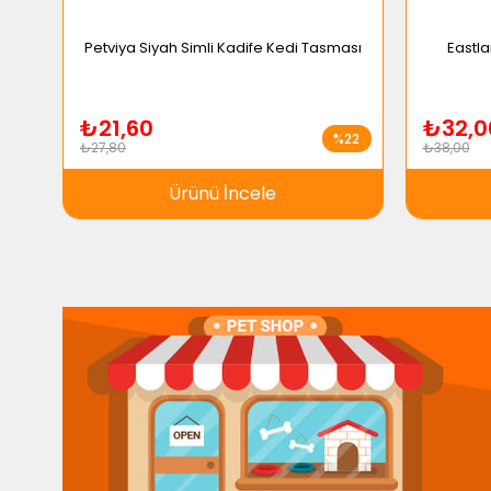
Petviya Siyah Simli Kadife Kedi Tasması
Eastla
₺21,60
₺32,0
%22
₺27,80
₺38,00
Ürünü İncele