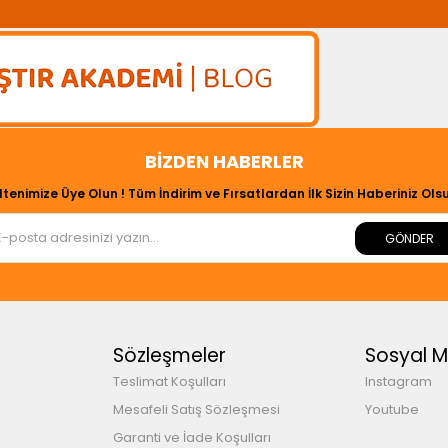
BIZDEN HABERLER
ltenimize Üye Olun ! Tüm İndirim ve Fırsatlardan İlk Sizin Haberiniz Olsu
GÖNDER
Sözleşmeler
Sosyal 
Teslimat Koşulları
Instagram
Mesafeli Satış Sözleşmesi
Youtube
Garanti ve İade Koşulları