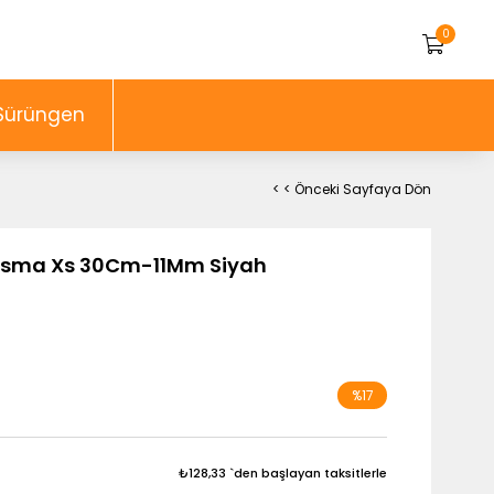
0
Sürüngen
< < Önceki Sayfaya Dön
 Tasma Xs 30Cm-11Mm Siyah
%
17
İndirim
₺128,33
`den başlayan taksitlerle