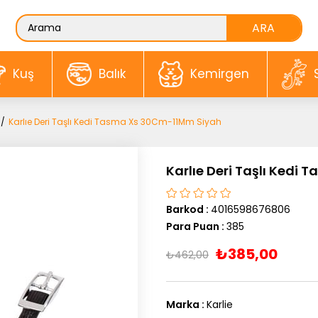
Kuş
Balık
Kemirgen
Karlıe Deri Taşlı Kedi Tasma Xs 30Cm-11Mm Siyah
Karlıe Deri Taşlı Kedi
Barkod
:
4016598676806
Para Puan
:
385
₺385,00
₺462,00
Marka
:
Karlie