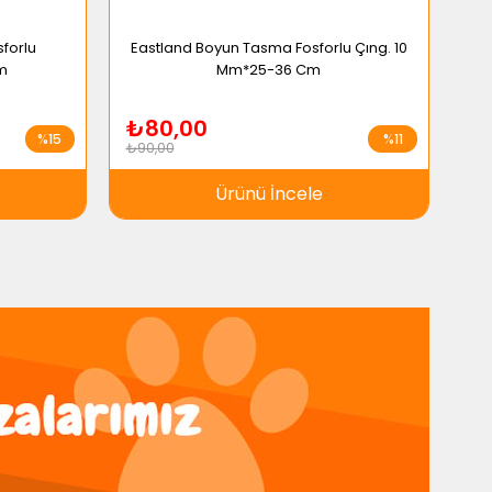
forlu
Eastland Boyun Tasma Fosforlu Çıng. 10
Cm
Mm*25-36 Cm
₺80,00
₺
%15
%11
₺90,00
₺5
Ürünü İncele