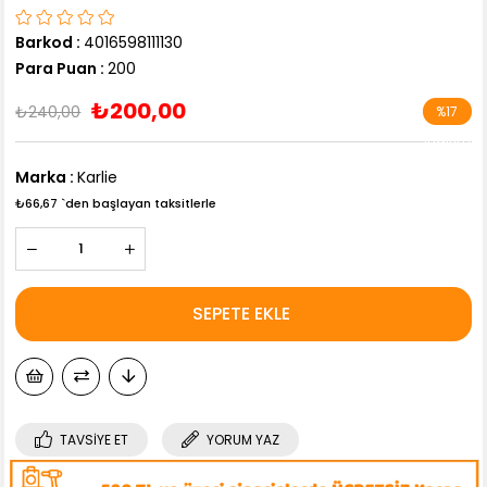
Barkod
:
4016598111130
Para Puan
:
200
₺200,00
₺240,00
%
17
İndirim
Marka
:
Karlie
₺66,67
`den başlayan taksitlerle
TAVSIYE ET
YORUM YAZ