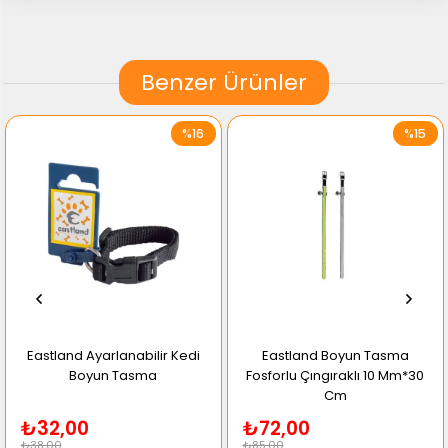
Benzer Ürünler
%16
%15
Eastland Ayarlanabilir Kedi
Eastland Boyun Tasma
Boyun Tasma
Fosforlu Çıngıraklı 10 Mm*30
Cm
₺32,00
₺72,00
₺38,00
₺85,00