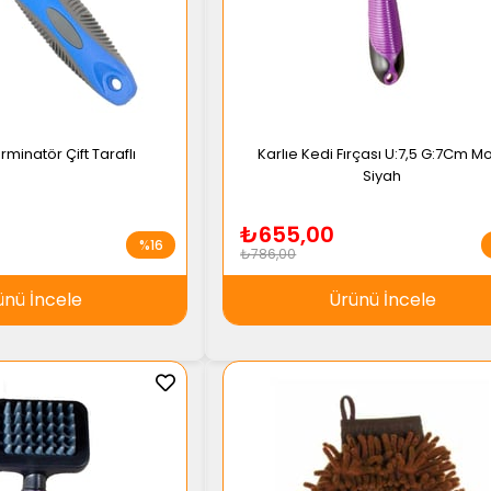
rminatör Çift Taraflı
Karlıe Kedi Fırçası U:7,5 G:7Cm M
Siyah
₺655,00
%16
₺786,00
ünü İncele
Ürünü İncele