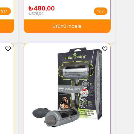
₺480,00
%17
%17
₺576,00
Ürünü İncele