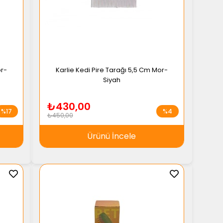
or-
Karlie Kedi Pire Tarağı 5,5 Cm Mor-
Siyah
₺430,00
%17
%4
₺450,00
Ürünü İncele