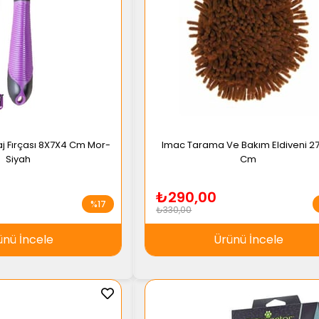
aj Fırçası 8X7X4 Cm Mor-
Imac Tarama Ve Bakım Eldiveni 2
Siyah
Cm
₺290,00
%17
₺330,00
ünü İncele
Ürünü İncele