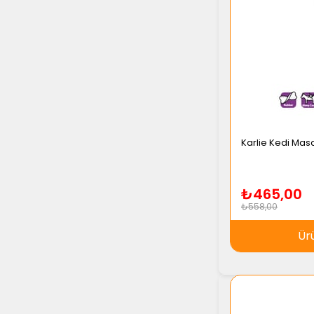
Karlie Kedi Mas
₺465,00
₺558,00
Ür