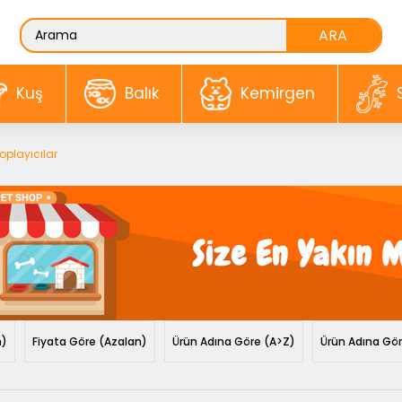
Kuş
Balık
Kemirgen
oplayıcılar
n)
Fiyata Göre (Azalan)
Ürün Adına Göre (A>Z)
Ürün Adına Gö