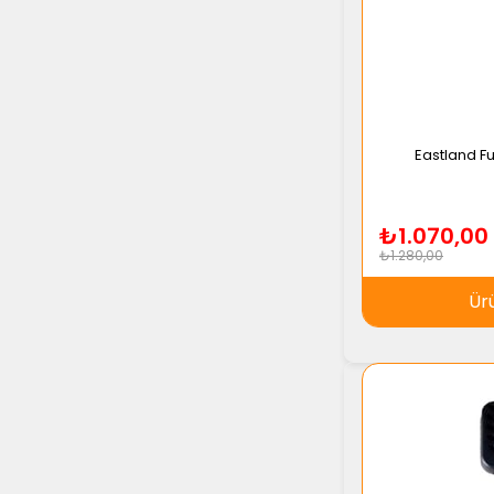
Eastland Fu
₺1.070,00
₺1.280,00
Ür