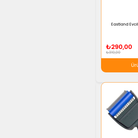
Eastland Evci
₺290,00
₺310,00
Ür