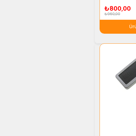
₺800,00
₺960,00
Ür