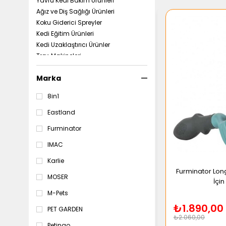
Yavru Kedi Bakım Ürünleri
Ağız ve Diş Sağlığı Ürünleri
Koku Giderici Spreyler
Kedi Eğitim Ürünleri
Kedi Uzaklaştırıcı Ürünler
Traş Makineleri
Medikal Ürünler
Marka
8in1
Eastland
Furminator
IMAC
Karlie
Furminator Long
MOSER
İçi
M-Pets
₺1.890,00
PET GARDEN
₺2.060,00
Petingo