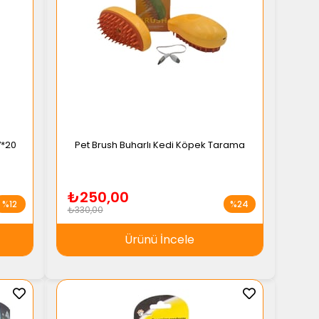
7*20
Pet Brush Buharlı Kedi Köpek Tarama
₺250,00
%12
%24
₺330,00
Ürünü İncele