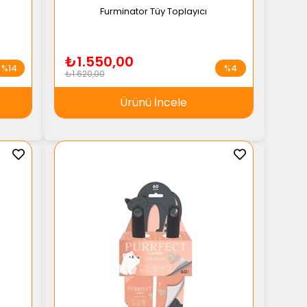
Furminator Tüy Toplayıcı
₺1.550,00
%14
%4
₺1.620,00
Ürünü İncele