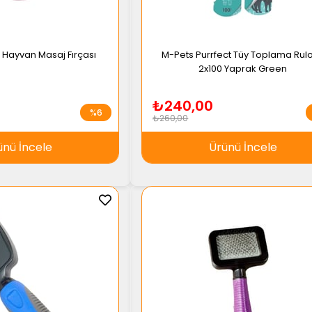
l Hayvan Masaj Fırçası
M-Pets Purrfect Tüy Toplama Rul
2x100 Yaprak Green
₺240,00
%6
₺260,00
ünü İncele
Ürünü İncele