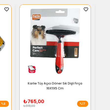
Karlie Tüy Açıcı Döner Sık Dişli Fırça
16X11X5 Cm
₺765,00
%8
%17
₺918,00