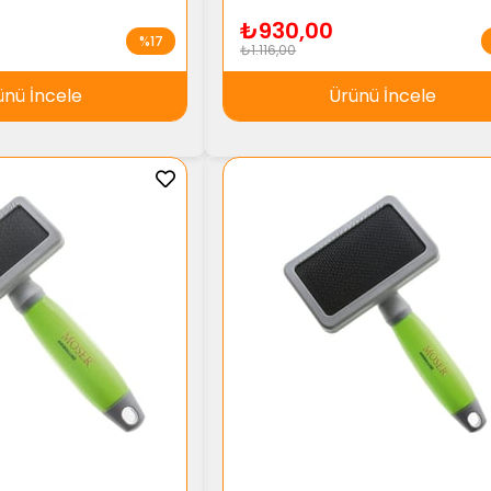
₺930,00
%17
₺1.116,00
ünü İncele
Ürünü İncele