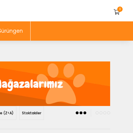
0
Sürüngen
re (Z<A)
Stoktakiler