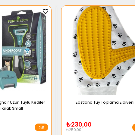
hair Uzun Tüylü Kediler
Eastland Tüy Toplama Eldiveni
n Tarak Small
₺230,00
%8
₺250,00